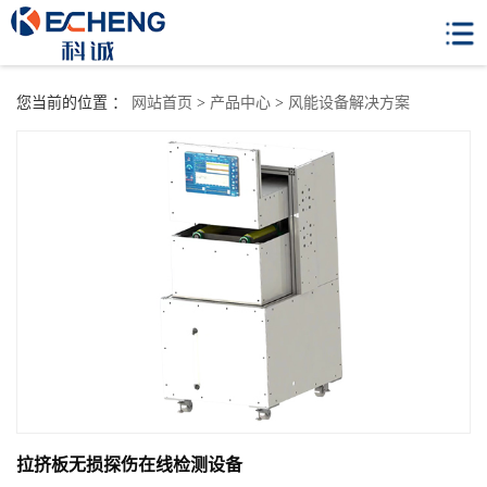
您当前的位置 ：
网站首页
>
产品中心
>
风能设备解决方案
拉挤板无损探伤在线检测设备